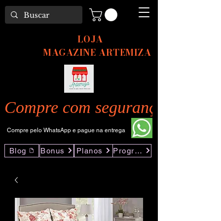
LOJA
MAGAZINE ARTEMIZA
Compre com segurança pelo nos
Compre pelo WhatsApp e pague na entrega
Blog
Bonus
Planos
Programas