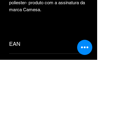
poliester- produto com a assinatura da
marca Camesa.
EAN
7891709191556
GTIN/EAN
GTIN
7891709191556
Ficha Técnica
A Colcha Cobre Leito Casal Dupla
Face Camesa une beleza, conforto e
praticidade para deixar o quarto mais
aconchegante e elegante.