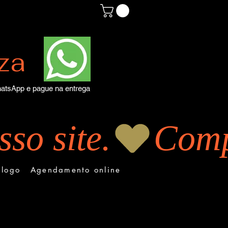
za
atsApp e pague na entrega
so site.
alogo
Agendamento online