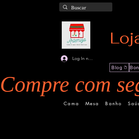
Loj
Log In na Loja
Blog
Bon
Compre com seg
Cama
Mesa
Banho
Saú