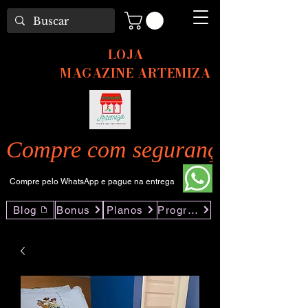
LOJA
MAGAZINE ARTEMIZA
Compre com segurança pelo nos
Compre pelo WhatsApp e pague na entrega
Blog
Bonus
Planos
Programas