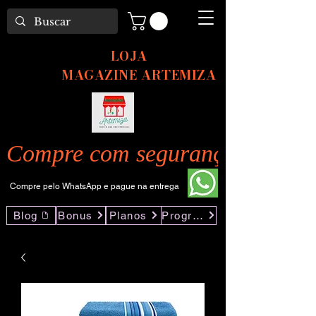
LOJA
MAGAZINE ARTEMIZA
Compre com segurança pelo nos
Compre pelo WhatsApp e pague na entrega
Blog
Bonus
Planos
Programas