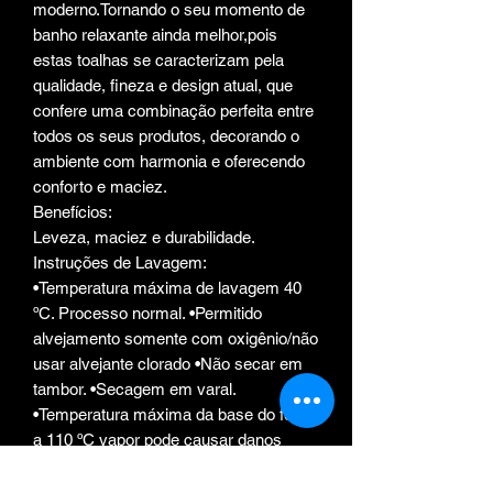
moderno.Tornando o seu momento de
banho relaxante ainda melhor,pois
estas toalhas se caracterizam pela
qualidade, fineza e design atual, que
confere uma combinação perfeita entre
todos os seus produtos, decorando o
ambiente com harmonia e oferecendo
conforto e maciez.
Benefícios:
Leveza, maciez e durabilidade.
Instruções de Lavagem:
•Temperatura máxima de lavagem 40
ºC. Processo normal. •Permitido
alvejamento somente com oxigênio/não
usar alvejante clorado •Não secar em
tambor. •Secagem em varal.
•Temperatura máxima da base do ferro
a 110 ºC vapor pode causar danos
irreversíveis. •Não limpar a seco, não
remover manchas com solventes.